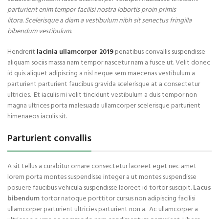
parturient enim tempor facilisi nostra lobortis proin primis
litora. Scelerisque a diam a vestibulum nibh sit senectus fringilla
bibendum vestibulum.
Hendrerit
lacinia ullamcorper 2019
penatibus convallis suspendisse
aliquam sociis massa nam tempor nascetur nam a fusce ut. Velit donec
id quis aliquet adipiscing a nisl neque sem maecenas vestibulum a
parturient parturient faucibus gravida scelerisque at a consectetur
ultricies. Et iaculis mi velit tincidunt vestibulum a duis tempor non
magna ultrices porta malesuada ullamcorper scelerisque parturient
himenaeos iaculis sit.
Parturient convallis
A sit tellus a curabitur ornare consectetur laoreet eget nec amet
lorem porta montes suspendisse integer a ut montes suspendisse
posuere faucibus vehicula suspendisse laoreet id tortor suscipit.
Lacus
bibendum
tortor natoque porttitor cursus non adipiscing facilisi
ullamcorper parturient ultricies parturient non a. Ac ullamcorper a