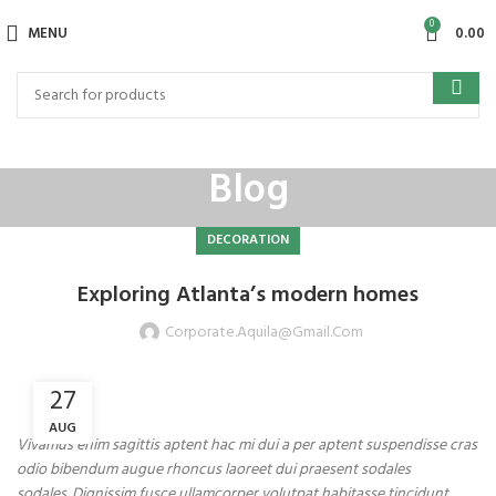
0
MENU
0.00
Blog
DECORATION
Exploring Atlanta’s modern homes
Corporate.aquila@gmail.com
27
AUG
Vivamus enim sagittis aptent hac mi dui a per aptent suspendisse cras
odio bibendum augue rhoncus laoreet dui praesent sodales
sodales. Dignissim fusce ullamcorper volutpat habitasse tincidunt