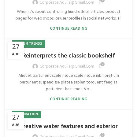
0
Corporate.aquila@gmail.com
When it’s about controlling hundreds of articles, product
pages for web shops, or user profiles in social networks, all
CONTINUE READING
DESIGN TRENDS
27
Reinterprets the classic bookshelf
AUG
0
Corporate.aquila@gmail.com
Aliquet parturient scele risque scele risque nibh pretium
parturient suspendisse platea sapien torquent feugiat
parturient hac amet. Vo...
CONTINUE READING
DECORATION
27
Creative water features and exterior
AUG
0