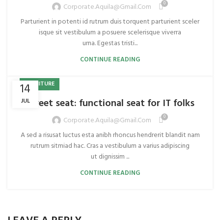
0
Corporate.aquila@gmail.com
Parturient in potenti id rutrum duis torquent parturient sceler
isque sit vestibulum a posuere scelerisque viverra
urna. Egestas tristi...
CONTINUE READING
FURNITURE
14
Sweet seat: functional seat for IT folks
JUL
0
Corporate.aquila@gmail.com
A sed a risusat luctus esta anibh rhoncus hendrerit blandit nam
rutrum sitmiad hac. Cras a vestibulum a varius adipiscing
ut dignissim ...
CONTINUE READING