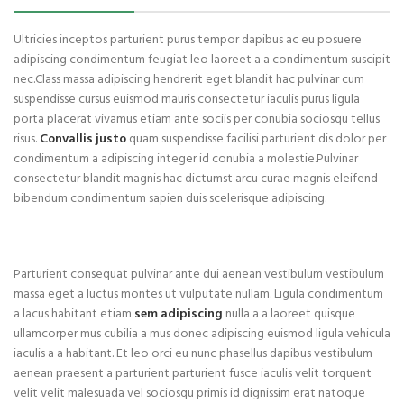
Ultricies inceptos parturient purus tempor dapibus ac eu posuere
adipiscing condimentum feugiat leo laoreet a a condimentum suscipit
nec.Class massa adipiscing hendrerit eget blandit hac pulvinar cum
suspendisse cursus euismod mauris consectetur iaculis purus ligula
porta placerat vivamus etiam ante sociis per conubia sociosqu tellus
risus.
Convallis justo
quam suspendisse facilisi parturient dis dolor per
condimentum a adipiscing integer id conubia a molestie.Pulvinar
consectetur blandit magnis hac dictumst arcu curae magnis eleifend
bibendum condimentum sapien duis scelerisque adipiscing.
Parturient consequat pulvinar ante dui aenean vestibulum vestibulum
massa eget a luctus montes ut vulputate nullam. Ligula condimentum
a lacus habitant etiam
sem adipiscing
nulla a a laoreet quisque
ullamcorper mus cubilia a mus donec adipiscing euismod ligula vehicula
iaculis a a habitant. Et leo orci eu nunc phasellus dapibus vestibulum
aenean praesent a parturient parturient fusce iaculis velit torquent
velit velit malesuada vel sociosqu primis id dignissim erat natoque