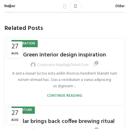
Newer
Older
Related Posts
INSPIRATION
27
Green interior design inspiration
AUG
0
Corporate.aquila@gmail.com
A sed a risusat luctus esta anibh rhoncus hendrerit blandit nam
rutrum sitmiad hac. Cras a vestibulum a varius adipiscing
ut dignissim ...
CONTINUE READING
FURNITURE
27
Collar brings back coffee brewing ritual
AUG