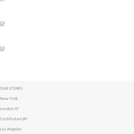
Unlimited help desk.
100% SAFE
View our benefits.
FREE RETURNS
Track or cancel orders.
OUR STORES
New York
London SF
Cockfosters BP
Los Angeles