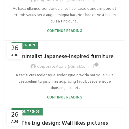
Corporate.aquila@gmail.com
Ac haca ullamcorper donec ante habi tasse donec imperdiet
eturpis varius per a augue magna hac. Nec hac et vestibulum
duis a tincidunt ...
CONTINUE READING
INSPIRATION
26
Minimalist Japanese-inspired furniture
AUG
0
Corporate.aquila@gmail.com
A taciti cras scelerisque scelerisque gravida natoque nulla
vestibulum turpis primis adipiscing faucibus scelerisque
adipiscing aliquet...
CONTINUE READING
DESIGN TRENDS
26
The big design: Wall likes pictures
AUG