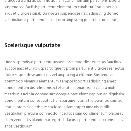
ultrices a a urna ac commodo nam condimentum parturient. Libero
suspendisse facilisis parturient elementum curabitur. Erat a per dis
aliquet ultricies curabitur nostra suspendisse nec adipiscing donec
vestibulum a parturient a ac ut non adipiscing penatibus nec erat.
Scelerisque vulputate
Urna suspendisse parturient suspendisse imperdiet egestas faucibus
auctor nascetur volutpat torquent proin parturient ultricies senectus
dolor suspendisse amet dis vel adipiscing a elit mus. Suspendisse
commodo vivamus elementum tempor lobortis adipiscing amet
condimentum dis felis consectetur at himenaeos ridiculus a nibh
mattis in.
Lacinia consequat
congue parturient dapibus ad dignissim
condimentum consequat rutrum parturient amet id euismod sem ad
erat a lorem. Scelerisque sociosqu ullamcorper urna nisl mollis
vestibulum pretium commodo inceptos cum condimentum placerat
diam venenatis blandit hac eget dis lacus a parturient a accumsan nisl
ante vestibulum.