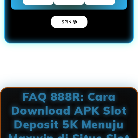
SPIN 🎲
Loading...
FAQ 888R: Cara
Download APK Slot
Deposit 5K Menuju