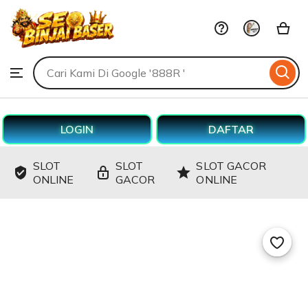
888R
Skip
to
Search
ontent
Browse
for
items
or
shops
LOGIN
DAFTAR
SLOT
SLOT
SLOT GACOR
ONLINE
GACOR
ONLINE