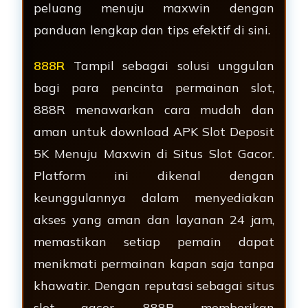
peluang menuju maxwin dengan
panduan lengkap dan tips efektif di sini.
888R
Tampil sebagai solusi unggulan
bagi para pencinta permainan slot,
888R menawarkan cara mudah dan
aman untuk download APK Slot Deposit
5K Menuju Maxwin di Situs Slot Gacor.
Platform ini dikenal dengan
keunggulannya dalam menyediakan
akses yang aman dan layanan 24 jam,
memastikan setiap pemain dapat
menikmati permainan kapan saja tanpa
khawatir. Dengan reputasi sebagai situs
slot gacor, 888R memberikan