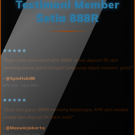
Testimoni Member
Setia 888R
★★★★★
“Saya coba download APK 888R untuk deposit 5K dan
memang benar gacor banget! Langsung dapat maxwin, gokil!”
- @SpinHoki88
APK Slot - April 2023
★★★★★
“Situs slot gacor 888R memang terpercaya, APK slot mereka
simpel dan deposit 5K bikin hoki!”
- @MaxwinJakarta
Slot Gacor - Mei 2023